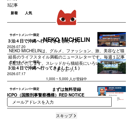
3記事
新着
人気
サポートメンバー限定
NEKO MICHELIN
３泊４日で沖縄へ行ってきました（２）
2026.07.20
NEKO MICHELINは、グルメ、ファッション、旅、美容など猫
組長のライフスタイル満載のニュースレターです。毎週１記事
サポートメンバー限定
を配信いたします。スレッドから猫組長にいろいろ質問してみ
３泊４日で沖縄へ行ってきました（１）
ましょう。
2026.07.17
1,000 ~ 5,000 人が登録中
まずは無料登録
サポートメンバー限定
ICPO（国際刑事警察機構）RED NOTICE
2026.06.06
登録
スキップ