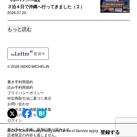
サポートメンバー限定
３泊４日で沖縄へ行ってきました（２）
2026.07.20
もっと読む
サポートメンバー限定
３泊４日で沖縄へ行ってきました（１）
2026.07.17
サポートメンバー限定
キャンティのスパゲティバジリコを再現してみ
© 2026 NEKO MICHELIN
た
2026.07.05
書き手利用規約
読み手利用規約
サポートメンバー限定
プライバシーポリシー
卵焼きは甘くないと嫌です。
特定商取引法に基づく表示
2026.06.22
お問い合わせ
コラボ企業・掲載媒体募集
代理店の方はこちら
誰でも
ログイン
5月11日20:00〜第13回「野蛮人放送局」です
書き手から直接、最新記事が届きます。
reCAPTCHA
Privacy Policy
and
Terms of Service
apply.
2026.06.10
登録する
読者限定の内容も逃しません。