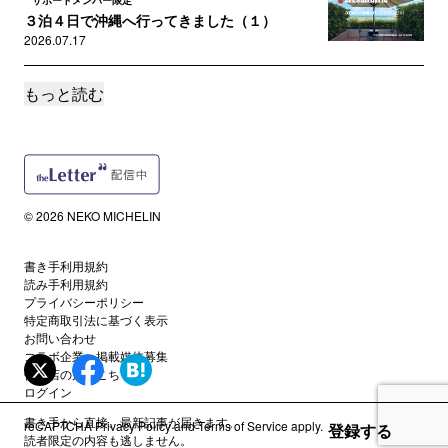
サポートメンバー限定
３泊４日で沖縄へ行ってきました（１）
2026.07.17
もっと読む
サポートメンバー限定
キャンティのスパゲティバジリコを再現してみ
た
2026.07.05
サポートメンバー限定
© 2026 NEKO MICHELIN
卵焼きは甘くないと嫌です。
2026.06.22
書き手利用規約
読み手利用規約
誰でも
プライバシーポリシー
5月11日20:00〜第13回「野蛮人放送局」です
特定商取引法に基づく表示
2026.06.10
お問い合わせ
コラボ企業・掲載媒体募集
代理店の方はこちら
サポートメンバー限定
ログイン
ICPO（国際刑事警察機構）RED NOTICE
書き手から直接、最新記事が届きます。
reCAPTCHA
Privacy Policy
and
Terms of Service
apply.
2026.06.06
登録する
読者限定の内容も逃しません。