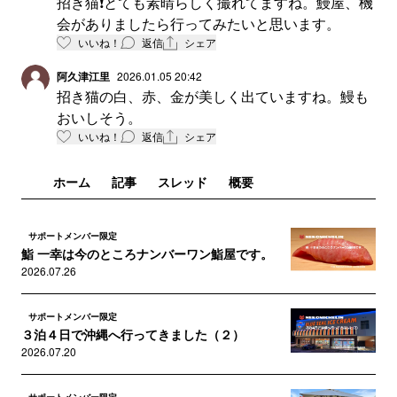
招き猫❗とても素晴らしく撮れてますね。鰻屋、機
会がありましたら行ってみたいと思います。
いいね！
返信
シェア
阿久津江里
2026.01.05 20:42
招き猫の白、赤、金が美しく出ていますね。鰻も
おいしそう。
いいね！
返信
シェア
ホーム
記事
スレッド
概要
サポートメンバー限定
鮨 一幸は今のところナンバーワン鮨屋です。
2026.07.26
サポートメンバー限定
３泊４日で沖縄へ行ってきました（２）
2026.07.20